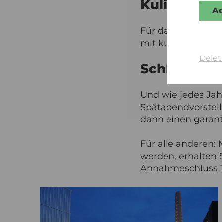
Kulinarisch
Ac
Für das leibliche 
mit kulinarischen
Delet
Schlechtwe
Und wie jedes Jahr
Spätabendvorstell
dann einen garant
Für alle anderen:
werden, erhalten 
Annahmeschluss 18