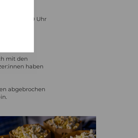
lich ab 17:00 Uhr
ch mit den
tzer:innen haben
uten abgebrochen
in.