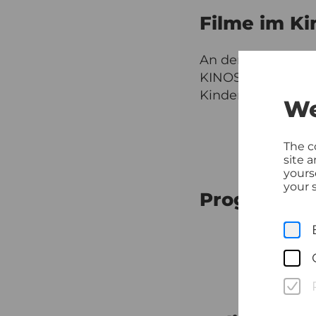
Filme im Ki
An den frühen Ab
KINOSAAL gezeigt
Kinderprogramm
We
The c
site 
yours
your s
Programm O