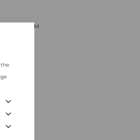
ramms auch IM
s ein
 the
nge