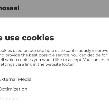
nosaal
enden werden fast alle Filme des Open-Air-Prog
. Außerdem gibt es im Rahmen des Sommer.Kino
.
Zum Indoor Programm >>
 use cookies
ookies used on our site help us to continuously improve
and provide the best possible service. You can decide for
elf which cookies you would like to accept. You can cha
ettings via a link in the website footer.
pen Air
External Media
Optimization
Required