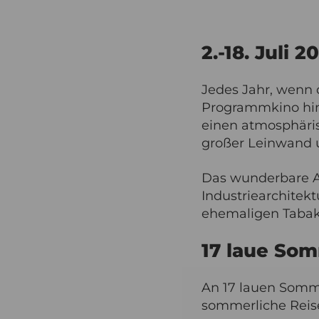
2.-18. Juli 2
Jedes Jahr, wenn 
Programmkino hina
einen atmosphäris
großer Leinwand u
Das wunderbare A
Industriearchitek
ehemaligen Taba
17 laue So
An 17 lauen Somme
sommerliche Reise