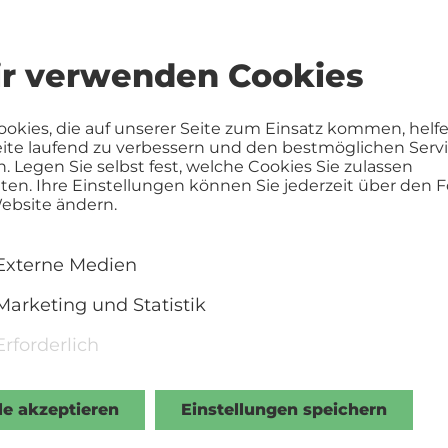
lassiker „Der Zirkus“ – live vertont von Franziska H
Klissenbauer.
r verwenden Cookies
amp, vor einem Polizisten flieht, geraten beide zufä
ookies, die auf unserer Seite zum Einsatz kommen, helf
 Publikum applaudiert frenetisch zu der unfreiw
eite laufend zu verbessern und den bestmöglichen Serv
arlie als Clown engagiert. Im Zirkus lernt er die 
n. Legen Sie selbst fest, welche Cookies Sie zulassen
en. Ihre Einstellungen können Sie jederzeit über den F
Wird die Artistin Charlies Liebe erwidern?
ebsite ändern.
ihung 1929 war Chaplin für seine Darstellung in D
Darsteller nominiert. Stattdessen entschied die A
Externe Medien
 Wandlungsfähigkeit und sein Genie als Autor, Dar
Marketing und Statistik
n Der Zirkus einen Ehrenoscar zu verleihen.
Erforderlich
le akzeptieren
Einstellungen speichern