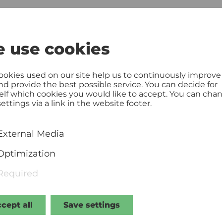
 use cookies
 in Niederösterreich mit der Liebe zur Musik ge
eben hat die vielseitige Moderatorin, Sendungsges
in und Darstellerin jedenfalls schon immer. Nun l
ookies used on our site help us to continuously improve
n Bandkollegen Alexander Horstmann und Ludwi
and provide the best possible service. You can decide for
elf which cookies you would like to accept. You can cha
barett vor. In „Die Geschichte von Dorli und Joe 
ettings via a link in the website footer.
liebt sich Dorli, die beste Freundin von Birgit, in
n wir uns an die Diskobesuche der Achtziger Jahre
External Media
tslieder, fürsorgliche Schwiegermütter, Paarthera
chweinte Nächte und geglückte Trennungen. Auch
Optimization
ilm endet: Es muss wohl Liebe sein!
Required
cept all
Save settings