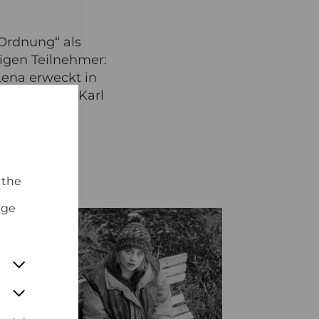
 Ordnung“ als
zigen Teilnehmer:
ena erweckt in
komödie mit Karl
ur.
 the
nge