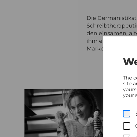
Die Germanistikst
Schreibtherapeutin
den einsamen, al
ihm ein unerwarte
Markovics, Luna We
We
The c
site 
yours
your s