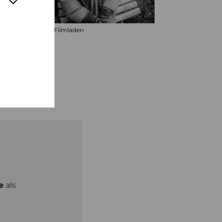
© Filmladen
e
als