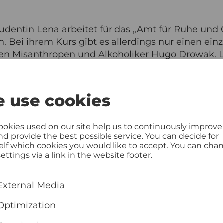
udentin Lena arbeitet für das „Amt für Ruhe und
. Bei ihrem Kurs gibt es allerdings nur einen ein
ten Misanthropen und Alkoholiker Hugo Drowak. L
tes literarisches Talent. Surreal anmutende Tragi
dler und Lars Eidinger über die Kraft der Literat
 use cookies
ookies used on our site help us to continuously improve
and provide the best possible service. You can decide for
elf which cookies you would like to accept. You can cha
ettings via a link in the website footer.
External Media
Optimization