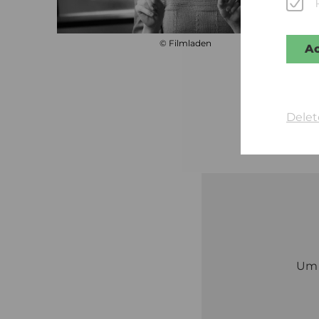
© Filmladen
Ac
Delet
U