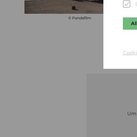
© Pandafilm
Al
Cooki
U