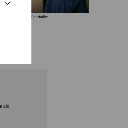
© Pandafilm
e
als