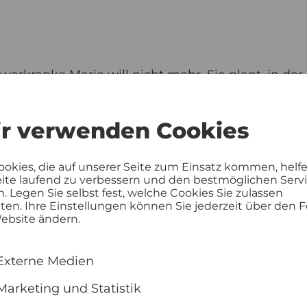
werkranke Marie will nicht mehr. Sie plant, in de
spruch zu nehmen. Ihr Sohn und ihre pubertierend
 vom Anlass der gemeinsamen Reise im alten Woh
r verwenden Cookies
r chauffiert wird. Berührend und dabei voll Komi
thische Roadmovie den Zauber des Augenblicks 
ookies, die auf unserer Seite zum Einsatz kommen, helf
eite laufend zu verbessern und den bestmöglichen Serv
n. Legen Sie selbst fest, welche Cookies Sie zulassen
en. Ihre Einstellungen können Sie jederzeit über den F
ebsite ändern.
Externe Medien
Marketing und Statistik