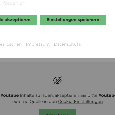
Erforderlich
© Pandafilm
le akzeptieren
Einstellungen speichern
es löschen
Impressum
Datenschutz
m
Youtube
Inhalte zu laden, akzeptieren Sie bitte
Youtub
externe Quelle in den
Cookie-Einstellungen