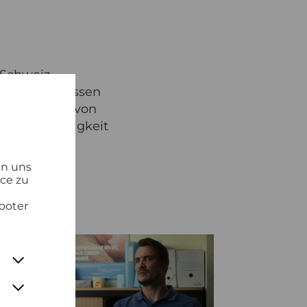
r Schweiz
e Enkelin wissen
nmobil, das von
k und Leichtigkeit
zu feiern.
en uns
ice zu
ooter