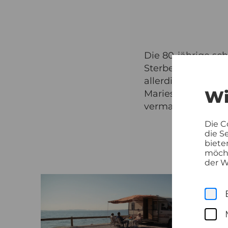
Die 80-jährige sch
Sterbehilfe in An
allerdings nichts
Wi
Maries Altenpflege
vermag das sympa
Die C
die S
biete
möcht
der W