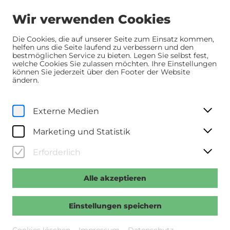
Wir verwenden Cookies
Die Cookies, die auf unserer Seite zum Einsatz kommen,
helfen uns die Seite laufend zu verbessern und den
bestmöglichen Service zu bieten. Legen Sie selbst fest,
Home
Programm
Programm
Der verlorene Mann
welche Cookies Sie zulassen möchten. Ihre Einstellungen
können Sie jederzeit über den Footer der Website
ändern.
So, 31. Mai
2026
18:00 Uhr
Externe Medien
Der verlorene Mann
Marketing und Statistik
>>Regie: Welf Reinhart >>Mit: Dagmar Manzel,
Harald Krassnitzer, August Zirner, Lena Dax, Dionne
Erforderlich
Wudu, Marion Freundorfer u.a. >>D 2026, 102 Min.,
dt. OF
Alle akzeptieren
Einstellungen speichern
Vergangene Veranstaltung