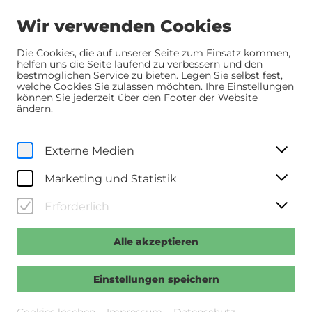
Wir verwenden Cookies
Die Cookies, die auf unserer Seite zum Einsatz kommen,
helfen uns die Seite laufend zu verbessern und den
bestmöglichen Service zu bieten. Legen Sie selbst fest,
Home
Programm
Programm
Der verlorene Mann
welche Cookies Sie zulassen möchten. Ihre Einstellungen
können Sie jederzeit über den Footer der Website
ändern.
So, 7. Juni
2026
11:30 Uhr
Externe Medien
Der verlorene Mann
Marketing und Statistik
>>Regie: Welf Reinhart >>Mit: Dagmar Manzel,
Harald Krassnitzer, August Zirner, Lena Dax u.a. >>D
Erforderlich
2026, 102 Min., dt. OF
Alle akzeptieren
Vergangene Veranstaltung
Einstellungen speichern