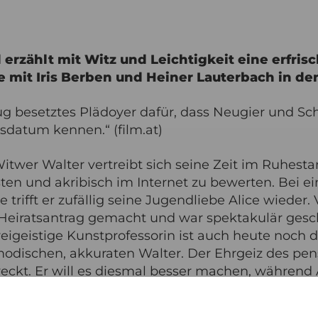
rzählt mit Witz und Leichtigkeit eine erfris
 mit Iris Berben und Heiner Lauterbach in de
lug besetztes Plädoyer dafür, dass Neugier und S
sdatum kennen.“ (film.at)
itwer Walter vertreibt sich seine Zeit im Ruhest
sten und akribisch im Internet zu bewerten. Bei e
trifft er zufällig seine Jugendliebe Alice wieder.
n Heiratsantrag gemacht und war spektakulär gesch
reigeistige Kunstprofessorin ist auch heute noch
modischen, akkuraten Walter. Der Ehrgeiz des pen
eckt. Er will es diesmal besser machen, während A
 sie liebt ihr unabhängiges Leben und braucht ke
Sie stellt eine Bedingung: Erst wenn er echtes Int