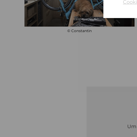
Cooki
© Constantin
U