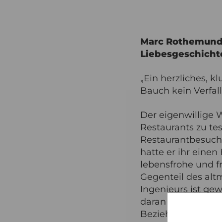
Marc Rothemund e
Liebesgeschichte
„Ein herzliches, k
Bauch kein Verfall
Der eigenwillige W
Restaurants zu te
Restaurantbesuche 
hatte er ihr eine
lebensfrohe und f
Gegenteil des alt
Ingenieurs ist gew
daran denkt, denn
Beziehungsstress. 