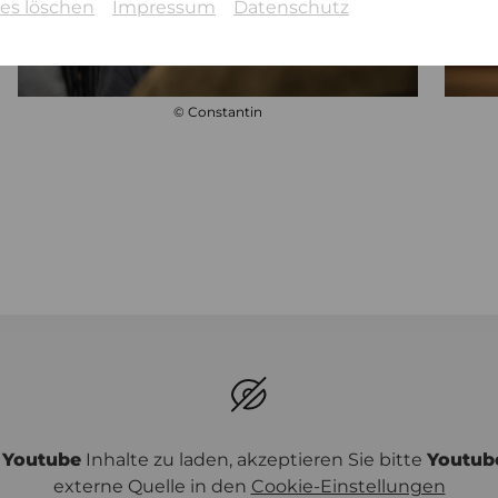
es löschen
Impressum
Datenschutz
© Constantin
m
Youtube
Inhalte zu laden, akzeptieren Sie bitte
Youtub
externe Quelle in den
Cookie-Einstellungen