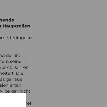
chende
n Hauptrollen.
chmetterlinge im
and damit,
inem seiner
 Vor 40 Jahren
eitert. Die
 das genaue
sionierten
lice gar nicht
inen
eresse an ihrer