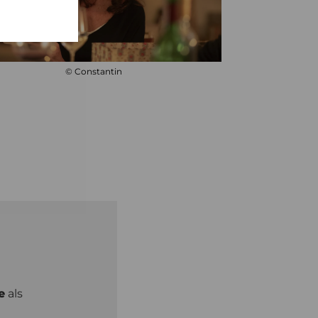
© Constantin
e
als