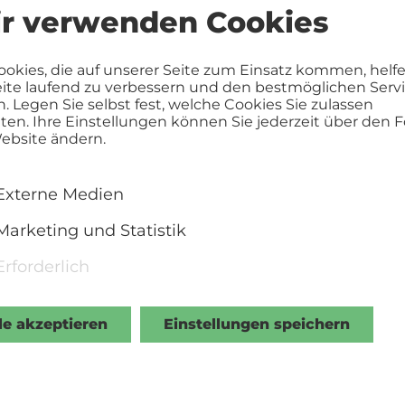
t er vielleicht eine zweite Chance. Und so schrei
r verwenden Cookies
 interessiert hat, zu Alice Entsetzen als Gaststuden
n, sich selbst und ihr zu beweisen, dass es nie zu 
ookies, die auf unserer Seite zum Einsatz kommen, helf
cht nur Alice stellt ihn vor ungeahnte Herausford
eite laufend zu verbessern und den bestmöglichen Serv
ng mit seinen 40 Jahre jüngeren Kommiliton*inn
n. Legen Sie selbst fest, welche Cookies Sie zulassen
 und Walter in einem neuen, aufregenden Kapitel 
en. Ihre Einstellungen können Sie jederzeit über den F
ebsite ändern.
sich fragen: Rostet alte Liebe wirklich nicht?
Alles anzeigen
Externe Medien
Marketing und Statistik
Erforderlich
le akzeptieren
Einstellungen speichern