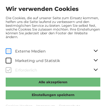
Wir verwenden Cookies
Die Cookies, die auf unserer Seite zum Einsatz kommen,
helfen uns die Seite laufend zu verbessern und den
bestmöglichen Service zu bieten. Legen Sie selbst fest,
Home
Programm
Programm
Gehörlos
welche Cookies Sie zulassen möchten. Ihre Einstellungen
können Sie jederzeit über den Footer der Website
ändern.
Dokumente
Im Gespräch
Mi, 28. Mai
2025
Externe Medien
18:00 Uhr
Gehörlos
Marketing und Statistik
Erforderlich
>>Regie: Anita Lackenberger >>A 2025, 90 Min., dt.
OF >>Filmgespräch mit der Regisseurin und
Protagonist:innen nach dem Film
Alle akzeptieren
Einstellungen speichern
Vergangene Veranstaltung