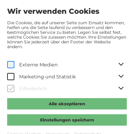
Wir verwenden Cookies
Die Cookies, die auf unserer Seite zum Einsatz kommen,
helfen uns die Seite laufend zu verbessern und den
bestmöglichen Service zu bieten. Legen Sie selbst fest,
Home
Programm
Programm
Gelbe Briefe
welche Cookies Sie zulassen möchten. Ihre Einstellungen
können Sie jederzeit über den Footer der Website
ändern.
Sa, 25. April
2026
20:30 Uhr
Externe Medien
Gelbe Briefe
Marketing und Statistik
>>Regie: Ilker Çatak >>Mit: Özgü Namal, Tansu Biçer,
Aydin Isik u.a. >>OT: Yellow Letters >>D/F 2025, 127
Erforderlich
Min., DF
Alle akzeptieren
Vergangene Veranstaltung
Einstellungen speichern