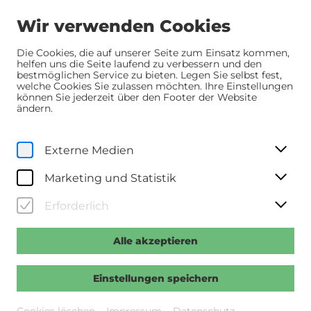
Wir verwenden Cookies
Die Cookies, die auf unserer Seite zum Einsatz kommen,
helfen uns die Seite laufend zu verbessern und den
bestmöglichen Service zu bieten. Legen Sie selbst fest,
Home
Programm
Programm
Melt
welche Cookies Sie zulassen möchten. Ihre Einstellungen
können Sie jederzeit über den Footer der Website
ändern.
Dokumente
Mi, 17. Dezember
2025
Externe Medien
17:30 Uhr
Melt
Marketing und Statistik
Erforderlich
>>Regie: Nikolaus Geyrhalter >>A 2025, 127 Min., dt.
OF
Alle akzeptieren
Vergangene Veranstaltung
Einstellungen speichern