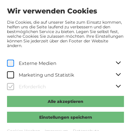
Wir verwenden Cookies
Die Cookies, die auf unserer Seite zum Einsatz kommen,
helfen uns die Seite laufend zu verbessern und den
bestmöglichen Service zu bieten. Legen Sie selbst fest,
Home
Programm
Programm
Melt
welche Cookies Sie zulassen möchten. Ihre Einstellungen
können Sie jederzeit über den Footer der Website
ändern.
Dokumente
Fr, 2. Januar
2026
Externe Medien
18:00 Uhr
Melt
Marketing und Statistik
Erforderlich
>>Regie: Nikolaus Geyrhalter >>A 2025, 127 Min., dt.
OF
Alle akzeptieren
Vergangene Veranstaltung
Einstellungen speichern