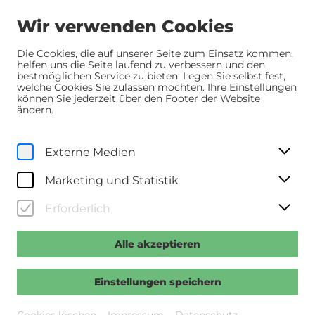
Wir verwenden Cookies
Die Cookies, die auf unserer Seite zum Einsatz kommen,
helfen uns die Seite laufend zu verbessern und den
bestmöglichen Service zu bieten. Legen Sie selbst fest,
Home
Programm
Programm
welche Cookies Sie zulassen möchten. Ihre Einstellungen
New Voices: Wer wir einmal sein wollten
können Sie jederzeit über den Footer der Website
ändern.
Mi, 19. Juni
2024
Externe Medien
20:00 Uhr
New Voices: Wer wir einmal
Marketing und Statistik
sein wollten
Erforderlich
>>Regie: Özgür Anil >>Mit: Anna Suk, Augustin Groz,
Gregor Kohlhofer, Phillipp Laabmayr, Maya Unger
Alle akzeptieren
u.a. >>A 2024, 82 Min., dt. OF
Einstellungen speichern
Vergangene Veranstaltung