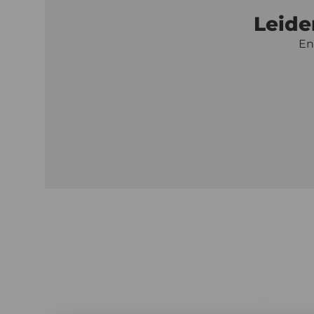
Leide
En