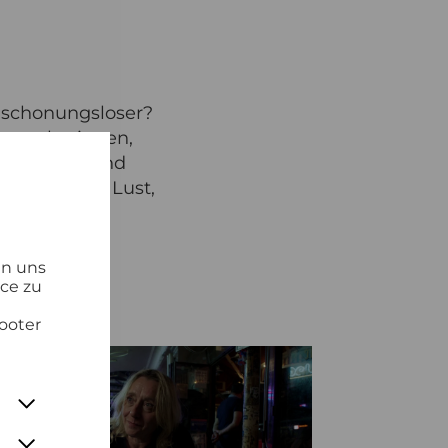
k schonungsloser?
memacherinnen,
ie Export und
über Macht, Lust,
voll.
en uns
ice zu
ooter