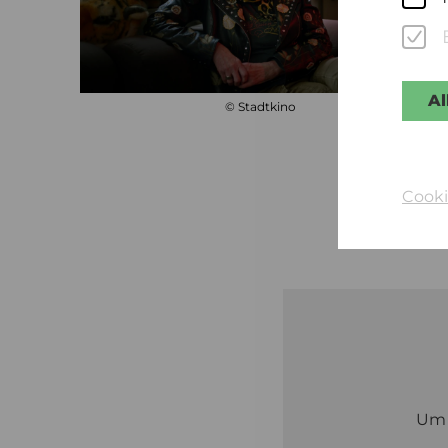
Al
© Stadtkino
Cooki
U