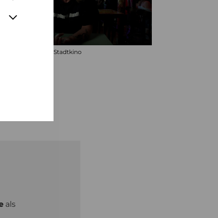
© Stadtkino
e
als