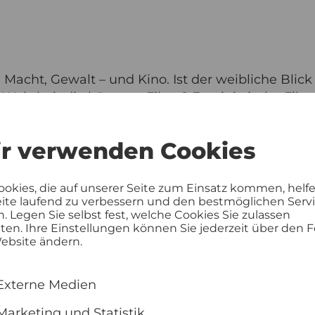
 Macht, Gewalt – und Kino. Ist der weibliche Blic
Wahrheit die härteren Filme? Feministische Fil
e Vordenkerinnen (unter ihnen Nina Menkes, Val
s) gehen dieser Frage in einem explosiven Dialog 
r verwenden Cookies
nach. Provokant, schonungslos ehrlich und humor
ookies, die auf unserer Seite zum Einsatz kommen, helf
eite laufend zu verbessern und den bestmöglichen Serv
n. Legen Sie selbst fest, welche Cookies Sie zulassen
en. Ihre Einstellungen können Sie jederzeit über den F
ebsite ändern.
Externe Medien
Marketing und Statistik