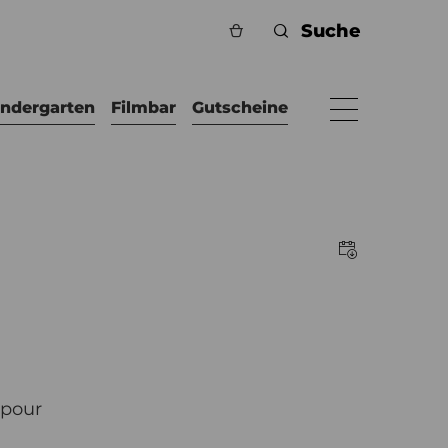
indergarten
Filmbar
Gutscheine
rpour