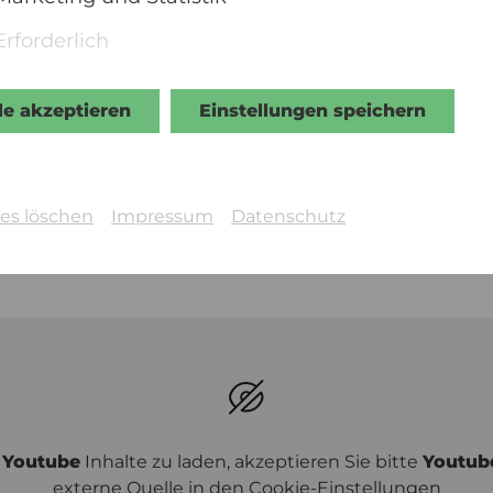
Erforderlich
le akzeptieren
Einstellungen speichern
© Stadtkino
es löschen
Impressum
Datenschutz
m
Youtube
Inhalte zu laden, akzeptieren Sie bitte
Youtub
externe Quelle in den
Cookie-Einstellungen