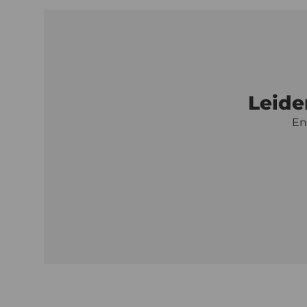
Leide
En