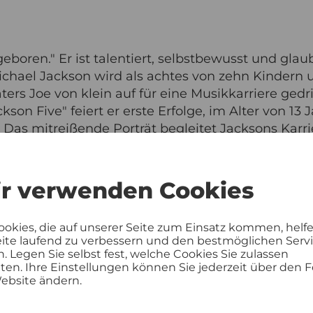
eboren." Er ist talentiert, selbstbewusst und glaub
Michael Jackson wird als achtes von zehn Kindern 
ers Joe von klein auf für eine Musikkarriere gedril
son Five" feiert er erste Erfolge, im Alter von 13 J
. Das mitreißende Porträt begleitet Jacksons Karri
des bahnbrechenden Albums „Bad" (1987). Damit 
n seinem alles kontrollierenden Vater. Michael J
n der Rolle des King of Pop. „Eine Hommage an Ja
r verwenden Cookies
Hollywood Reporter)
ookies, die auf unserer Seite zum Einsatz kommen, helf
eite laufend zu verbessern und den bestmöglichen Serv
n. Legen Sie selbst fest, welche Cookies Sie zulassen
en. Ihre Einstellungen können Sie jederzeit über den F
ebsite ändern.