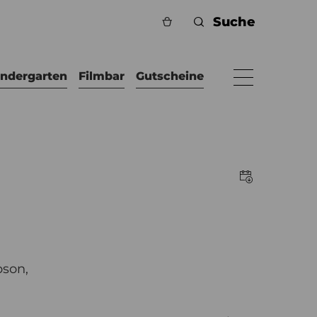
indergarten
Filmbar
Gutscheine
pson,