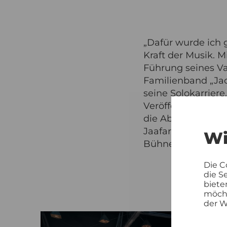
„Dafür wurde ich g
Kraft der Musik. 
Führung seines Vat
Familienband „Jack
seine Solokarriere
Veröffentlichung 
die Abnabelung vo
Jaafar brilliert i
Wi
Bühnenpräsenz." (
Die C
die S
biete
möcht
der W