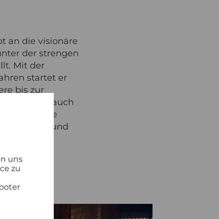
t an die visionäre
unter der strengen
lt. Mit der
ahren startet er
ere bis zur
einher geht auch
acksons Neffe
cksons Songs und
en uns
ice zu
ooter