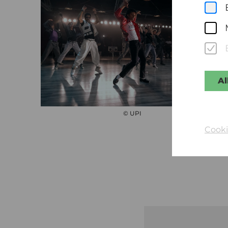
Al
© UPI
Cooki